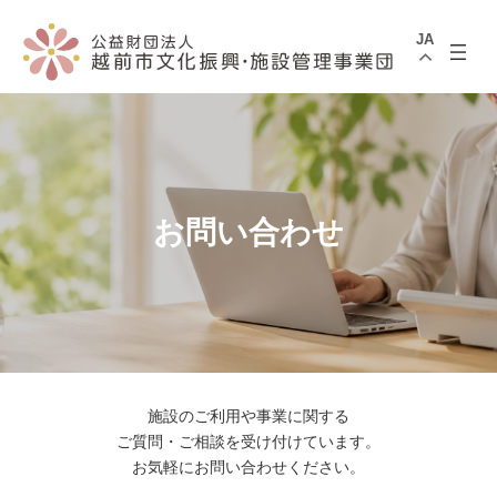
コ
ナ
ン
ビ
JA
テ
ゲ
ン
ー
ツ
シ
へ
ョ
ス
ン
キ
に
ッ
移
プ
動
お問い合わせ
施設のご利用や事業に関する
ご質問・ご相談を受け付けています。
お気軽にお問い合わせください。