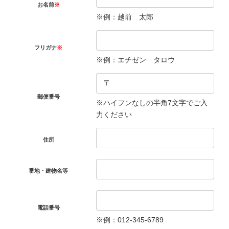
お名前
※
※例：越前 太郎
フリガナ
※
※例：エチゼン タロウ
郵便番号
※ハイフンなしの半角7文字でご入
力ください
住所
番地・建物名等
電話番号
※例：012-345-6789