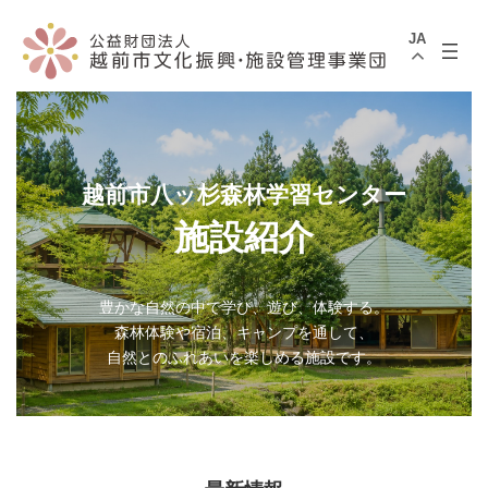
コ
ナ
ン
ビ
JA
テ
ゲ
ン
ー
ツ
シ
へ
ョ
ス
ン
キ
に
ッ
移
プ
動
越前市八ッ杉森林学習センター
施設紹介
豊かな自然の中で学び、遊び、体験する。
森林体験や宿泊、キャンプを通して、
自然とのふれあいを楽しめる施設です。