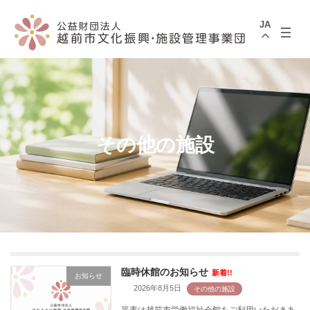
コ
ナ
ン
ビ
JA
テ
ゲ
ン
ー
ツ
シ
へ
ョ
ス
ン
キ
に
ッ
移
プ
動
その他の施設
臨時休館のお知らせ
新着!!
お知らせ
2026年8月5日
平素は越前市労働福祉会館をご利用いただきあ