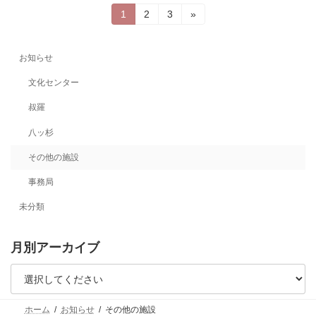
投
固
固
固
1
2
3
»
定
定
定
稿
ペ
ペ
ペ
ー
ー
ー
の
お知らせ
ジ
ジ
ジ
ペ
文化センター
ー
叔羅
ジ
八ッ杉
送
その他の施設
り
事務局
未分類
月別アーカイブ
ホーム
お知らせ
その他の施設