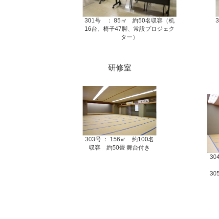
301号 ： 85㎡ 約50名収容（机
16台、椅子47脚、常設プロジェク
ター）
研修室
303号 ： 156㎡ 約100名
収容 約50畳 舞台付き
3
3