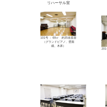
リハーサル室
101号 ： 69㎡ 約35名収容
（グランドピアノ、壁面
鏡、木床）
20