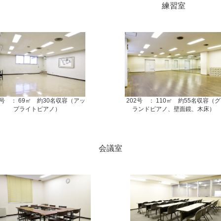
練習室
1号 ： 69㎡ 約30名収容（アッ
202号 ： 110㎡ 約55名収容（グ
プライトピアノ）
ランドピアノ、壁面鏡、木床）
会議室