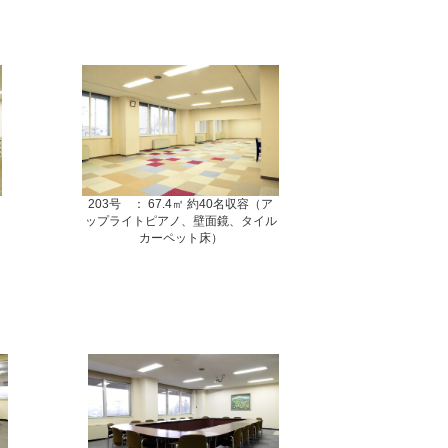
203号 ： 67.4㎡ 約40名収容（ア
ップライトピアノ、壁面鏡、タイル
カーペット床）