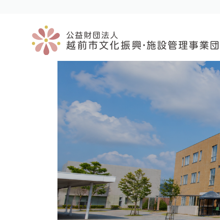
コ
ナ
ン
ビ
テ
ゲ
ン
ー
ツ
シ
へ
ョ
ス
ン
キ
に
ッ
移
プ
動