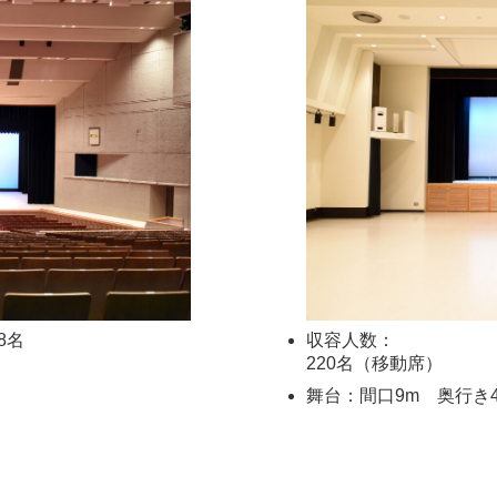
8名
収容人数：
220名（移動席）
舞台：間口9m 奥行き4