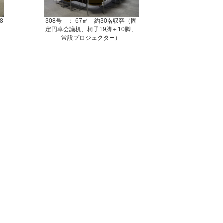
8
308号 ： 67㎡ 約30名収容（固
定円卓会議机、椅子19脚＋10脚、
常設プロジェクター）