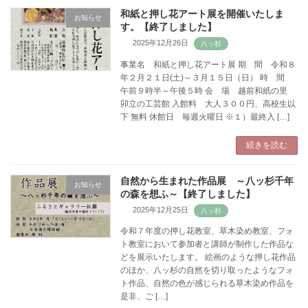
和紙と押し花アート展を開催いたしま
お知らせ
す。【終了しました】
2025年12月26日
事業名 和紙と押し花アート展 期 間 令和８
年２月２１日(土)～３月１５日（日） 時 間
午前９時半～午後５時 会 場 越前和紙の里
卯立の工芸館 入館料 大人３００円、高校生以
下 無料 休館日 毎週火曜日 ※１）最終入 […]
続きを読む
自然から生まれた作品展 ～八ッ杉千年
お知らせ
の森を想ふ～【終了しました】
2025年12月25日
令和７年度の押し花教室、草木染め教室、フォ
ト教室において参加者と講師が制作した作品な
どを展示いたします。 絵画のような押し花作品
のほか、八ッ杉の自然を切り取ったようなフォ
ト作品、自然の色が感じられる草木染め作品を
是非、ご […]