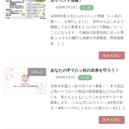
主イベント情報」
2026年3月23日
令和8年度４月からのイベント情報「八ッ杉の
森へ！」を発行しました。 本年からはこれまで
開催してきた事業を２つに分けて開催していく
ことになります。 ①施設の設置目的に沿った事
業 シイタケの菌打ち体験や天体教室、野鳥観察
会、 […]
続きを読む
あなたの手で八ッ杉の未来を守ろう！
お知らせ
2026年2月3日
令和８年度八ッ杉サポーター募集！！ 年３回ほ
ど和ハーブロード周辺の環境整備などのお手伝
いを、私たちとともにしてくれるサポーターを
募集します。 こんな方におススメ↓↓ ●自然大好
き♡ ●和ハーブのことをもっと知りたい ●八 […]
続きを読む