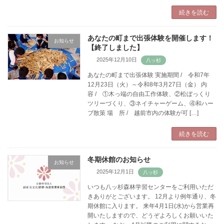
続きを読む
あなたの町まで出張体験を開催します！
お知らせ
【終了しました】
2025年12月10日
あなたの町まで出張体験 実施期間 / 令和7年
12月23日（火）～令和8年3月27日（金） 内
容 / ①木っ端の自由工作体験、②松ぼっくり
ツリーづくり、③ネイチャーゲーム、④和ハー
ブ散策 場 所 / 越前市内の体験が可 […]
続きを読む
冬期休館のお知らせ
お知らせ
2025年12月1日
いつも八ッ杉森林学習センターをご利用いただ
きありがとございます。 12月より例年通り、冬
期休館に入ります。 来年4月1日(水)から営業再
開いたしますので、どうぞよろしくお願いいた