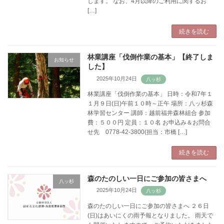
します。 なお、4月以降のご利用に関するお
[…]
続きを読む
林業講座「伐倒作業の基本」【終了しま
お知らせ
した】
2025年10月24日
林業講座「伐倒作業の基本」 日時：令和7年１
１月９日(日)午前１０時～正午 場所：八ッ杉森
林学習センター 講師：越前福井森林組合 参加
費：５００円 定員：１０名 お申込み＆お問合
せ先 0778-42-3800(担当：市橋 […]
続きを読む
森のたのしい一日にご参加の皆さまへ
八ッ杉
2025年10月24日
森のたのしい一日にご参加の皆さまへ ２６日
(日)はあいにくの雨予報となりました。 雨天で