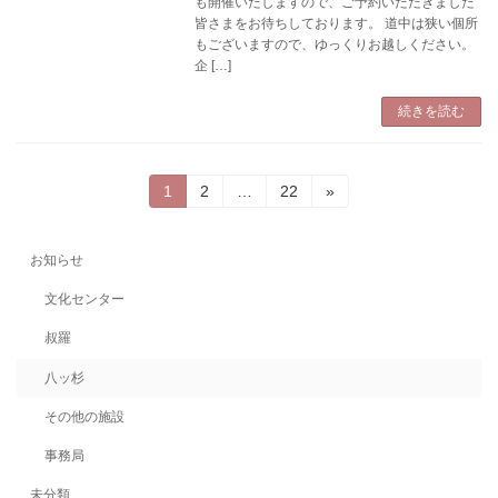
も開催いたしますので、ご予約いただきました
皆さまをお待ちしております。 道中は狭い個所
もございますので、ゆっくりお越しください。
企 […]
続きを読む
投
固
固
固
1
2
…
22
»
定
定
定
稿
ペ
ペ
ペ
ー
ー
ー
の
お知らせ
ジ
ジ
ジ
ペ
文化センター
ー
叔羅
ジ
八ッ杉
送
その他の施設
り
事務局
未分類