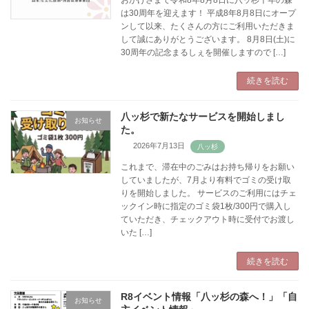
は30周年を迎えます！ 平成8年8月8日にオープ
ンして以来、たくさんの方にご利用いただきま
して誠にありがとうございます。 8月8日(土)に
30周年の記念まるしぇを開催しますので […]
続きを読む
八ッ杉で新たなサービスを開始しまし
お知らせ
た。
2026年7月13日
これまで、滞在中のごみはお持ち帰りをお願い
していましたが、7月より有料でゴミの受け取
りを開始しました。 サービスのご利用にはチェ
ックイン時に指定のゴミ袋1枚/300円で購入し
ていただき、チェックアウト時に受付でお渡し
いた […]
続きを読む
R8イベント情報「八ッ杉の森へ！」「自
お知らせ