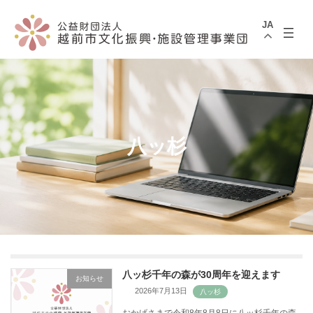
コ
ナ
ン
ビ
JA
テ
ゲ
ン
ー
ツ
シ
へ
ョ
ス
ン
キ
に
ッ
移
プ
動
八ッ杉
八ッ杉千年の森が30周年を迎えます
お知らせ
2026年7月13日
おかげさまで令和8年8月8日に八ッ杉千年の森