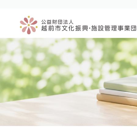
コ
ナ
ン
ビ
テ
ゲ
ン
ー
ツ
シ
へ
ョ
ス
ン
キ
に
ッ
移
プ
動