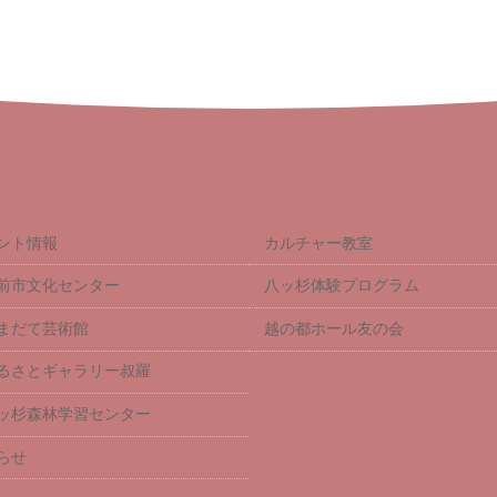
ント情報
カルチャー教室
前市文化センター
八ッ杉体験プログラム
まだて芸術館
越の都ホール友の会
るさとギャラリー叔羅
ッ杉森林学習センター
らせ