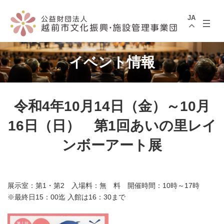
コ
ナ
ン
ビ
JA
テ
ゲ
ン
ー
ツ
シ
へ
ョ
ス
ン
イベント情報
キ
に
ッ
移
プ
動
令和4年10月14日（金）～10月
16日（日） 第1回あいの里レイ
ンボーアート展
展示室：第1・第2 入場料：無 料 開催時間：10時～17時
※最終日15：00迄 入館は16：30まで