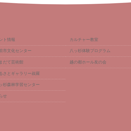
ント情報
カルチャー教室
前市文化センター
八ッ杉体験プログラム
まだて芸術館
越の都ホール友の会
るさとギャラリー叔羅
ッ杉森林学習センター
らせ