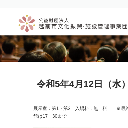
コ
ナ
ン
ビ
テ
ゲ
ン
ー
ツ
シ
へ
ョ
ス
ン
キ
に
ッ
移
プ
動
令和5年4月12日（
展示室：第1・第2 入場料：無 料 ※最終日
館は17：30まで