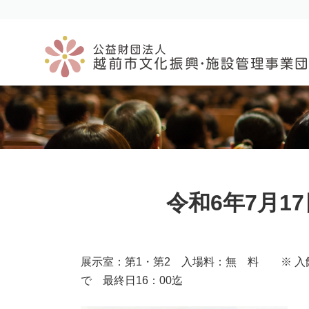
コ
ナ
ン
ビ
テ
ゲ
ン
ー
ツ
シ
へ
ョ
ス
ン
キ
に
ッ
移
プ
動
令和6年7月1
展示室：第1・第2 入場料：無 料 ※ 入館
で 最終日16：00迄