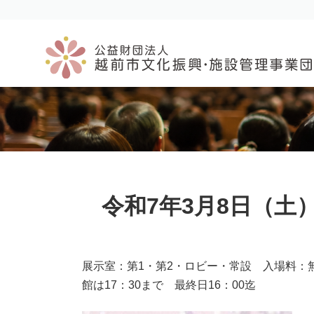
コ
ナ
ン
ビ
テ
ゲ
ン
ー
ツ
シ
へ
ョ
ス
ン
キ
に
ッ
移
プ
動
令和7年3月8日（土
展示室：第1・第2・ロビー・常設 入場料：
館は17：30まで 最終日16：00迄