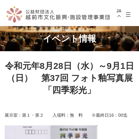
コ
ナ
ン
ビ
JA
テ
ゲ
ン
ー
ツ
シ
へ
ョ
ス
ン
イベント情報
キ
に
ッ
移
プ
動
令和元年8月28日（水）～9月1日
（日） 第37回 フォト釉写真展
「四季彩光」
展示室：第１・第２ 入場料：無 料 ※最終日16：00迄