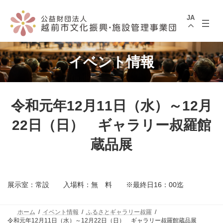
コ
ナ
ン
ビ
JA
テ
ゲ
ン
ー
ツ
シ
へ
ョ
ス
ン
イベント情報
キ
に
ッ
移
プ
動
令和元年12月11日（水）～12月
22日（日） ギャラリー叔羅館
蔵品展
展示室：常設 入場料：無 料 ※最終日16：00迄
ホーム
イベント情報
ふるさとギャラリー叔羅
令和元年12月11日（水）～12月22日（日） ギャラリー叔羅館蔵品展