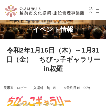
コ
ナ
ン
ビ
JA
テ
ゲ
ン
ー
ツ
シ
へ
ョ
ス
ン
イベント情報
キ
に
ッ
移
プ
動
令和2年1月16日（木）～1月31
日（金） ちびっ子ギャラリー
in叔羅
展示室：ロビー 入場料：無 料 ※最終日16：00迄