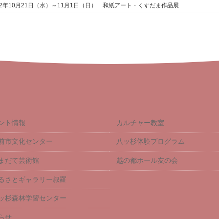
2年10月21日（水）～11月1日（日） 和紙アート・くすだま作品展
ント情報
カルチャー教室
前市文化センター
八ッ杉体験プログラム
まだて芸術館
越の都ホール友の会
るさとギャラリー叔羅
ッ杉森林学習センター
らせ