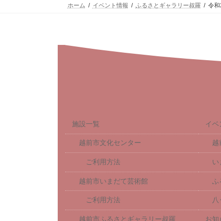
ホーム
イベント情報
ふるさとギャラリー叔羅
令和
施設一覧
イベ
越前市文化センター
越
ご利用方法
い
越前市いまだて芸術館
ふ
ご利用方法
八
越前市ふるさとギャラリー叔羅
お知