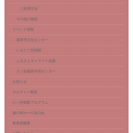
ご利用方法
その他の施設
イベント情報
越前市文化センター
いまだて芸術館
ふるさとギャラリー叔羅
八ッ杉森林学習センター
お知らせ
カルチャー教室
八ッ杉体験プログラム
越の都ホール友の会
事業団概要