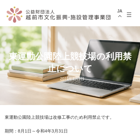
コ
ナ
ン
ビ
JA
テ
ゲ
ン
ー
ツ
シ
へ
ョ
ス
ン
キ
に
ッ
移
プ
動
東運動公園陸上競技場の利用禁
止について
2021年8月9日
東運動公園陸上競技場は改修工事のため利用禁止です。
期間：8月1日～令和4年3月31日