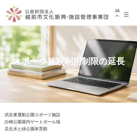
コ
ナ
ン
ビ
JA
テ
ゲ
ン
ー
ツ
シ
へ
ョ
ス
ン
キ
に
ッ
移
プ
動
スポーツ施設利用制限の延長
2021年8月23日
武生東運動公園スポーツ施設
白崎公園屋内ゲートボール場
瓜生水と緑公園体育館