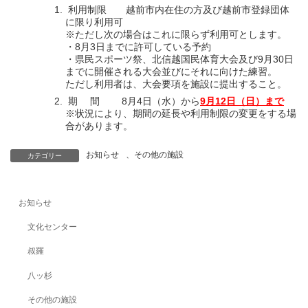
利用制限 越前市内在住の方及び越前市登録団体
に限り利用可
※ただし次の場合はこれに限らず利用可とします。
・8月3日までに許可している予約
・県民スポーツ祭、北信越国民体育大会及び9月30日
までに開催される大会並びにそれに向けた練習。
ただし利用者は、大会要項を施設に提出すること。
期 間 8月4日（水）から
9月12日（日）まで
※状況により、期間の延長や利用制限の変更をする場
合があります。
お知らせ
、
その他の施設
カテゴリー
お知らせ
文化センター
叔羅
八ッ杉
その他の施設