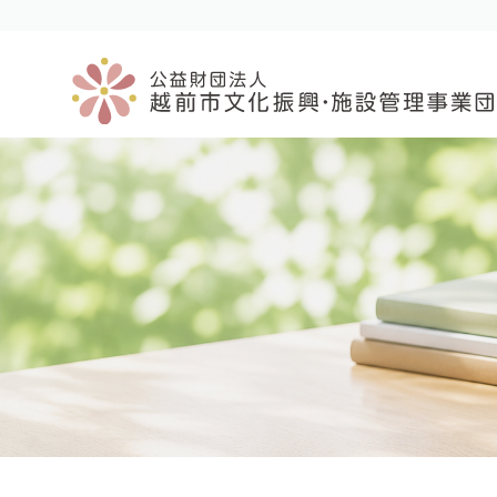
コ
ナ
ン
ビ
テ
ゲ
ン
ー
ツ
シ
へ
ョ
ス
ン
キ
に
ッ
移
プ
動