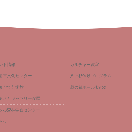
ント情報
カルチャー教室
前市文化センター
八ッ杉体験プログラム
まだて芸術館
越の都ホール友の会
るさとギャラリー叔羅
ッ杉森林学習センター
らせ