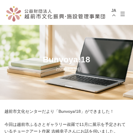
コ
ナ
ン
ビ
JA
テ
ゲ
ン
ー
ツ
シ
へ
ョ
ス
ン
キ
に
ッ
移
プ
動
Bunvoya!18
2025年8月20日
越前市文化センターだより「Bunvoya!18」ができました！
今回は越前市ふるさとギャラリー叔羅で11月に展示を予定されて
いるチョークアート作家 吉崎幸子さんにお話を伺いました。