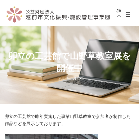
コ
ナ
ン
ビ
JA
テ
ゲ
ン
ー
ツ
シ
へ
ョ
ス
ン
キ
に
ッ
移
プ
動
卯立の工芸館で山野草教室展を
開催中
2017年1月16日
卯立の工芸館で昨年実施した事業山野草教室で参加者が制作した
作品などを展示しております。