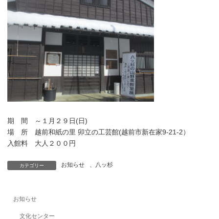
期 間 ～１月２９日(日)
場 所 越前和紙の里 卯立の工芸館(越前市新在家9-21-2）
入館料 大人２００円
お知らせ
、
八ッ杉
カテゴリー
お知らせ
文化センター