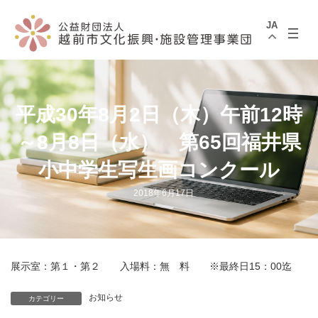
コ
ナ
ン
ビ
JA
テ
ゲ
ン
ー
ツ
シ
へ
ョ
ス
ン
キ
に
ッ
移
平成30年8月2日（木）午前12時
プ
動
～8月8日（水） 第65回福井県
小中学生写生画コンクール
2018年6月17日
展示室：第１・第２ 入場料：無 料 ※最終日15：00迄
お知らせ
カテゴリー