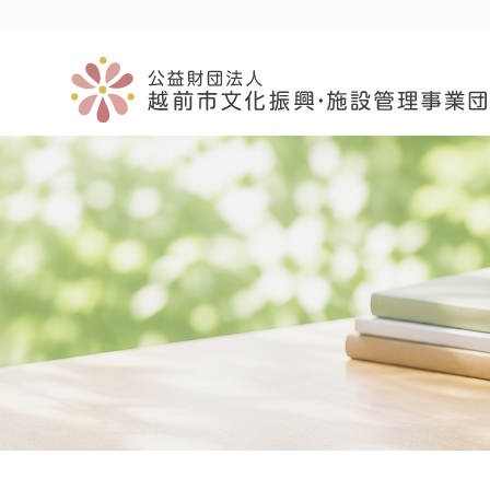
コ
ナ
ン
ビ
テ
ゲ
ン
ー
ツ
シ
へ
ョ
ス
ン
キ
に
ッ
移
プ
動