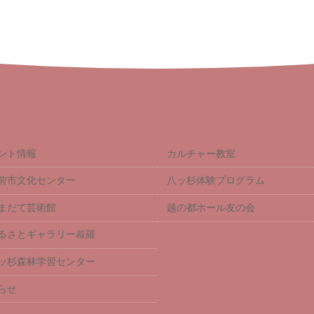
ント情報
カルチャー教室
前市文化センター
八ッ杉体験プログラム
まだて芸術館
越の都ホール友の会
るさとギャラリー叔羅
ッ杉森林学習センター
らせ