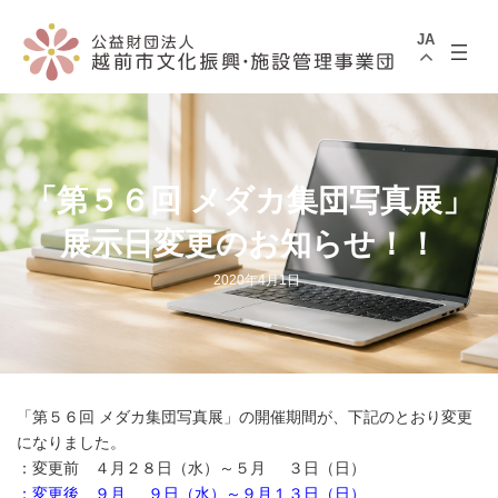
コ
ナ
ン
ビ
JA
テ
ゲ
ン
ー
ツ
シ
へ
ョ
ス
ン
キ
に
ッ
移
プ
動
「第５６回 メダカ集団写真展」
展示日変更のお知らせ！！
2020年4月1日
「第５６回 メダカ集団写真展」の開催期間が、下記のとおり変更
になりました。
：変更前 ４月２８日（水）～５月 ３日（日）
：変更後 ９月 ９日（水）～９月１３日（日）