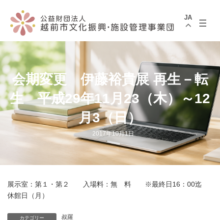
コ
ナ
ン
ビ
JA
テ
ゲ
ン
ー
ツ
シ
へ
ョ
ス
ン
キ
に
ッ
移
会期変更 伊藤裕貴展 再生－転
プ
動
生 平成29年11月23（木）～12
月3（日）
2017年10月1日
展示室：第１・第２ 入場料：無 料 ※最終日16：00迄
休館日（月）
叔羅
カテゴリー