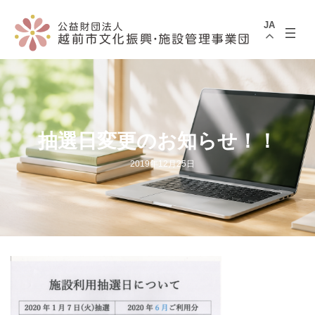
コ
ナ
ン
ビ
JA
テ
ゲ
ン
ー
ツ
シ
へ
ョ
ス
ン
キ
に
ッ
移
プ
動
抽選日変更のお知らせ！！
2019年12月25日