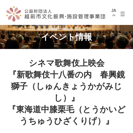
コ
ナ
ン
ビ
JA
テ
ゲ
ン
ー
ツ
シ
へ
ョ
ス
ン
イベント情報
キ
に
ッ
移
プ
動
シネマ歌舞伎上映会
『新歌舞伎十八番の内 春興鏡
獅子（しゅんきょうかがみじ
し）』
『東海道中膝栗毛（とうかいど
うちゅうひざくりげ）』