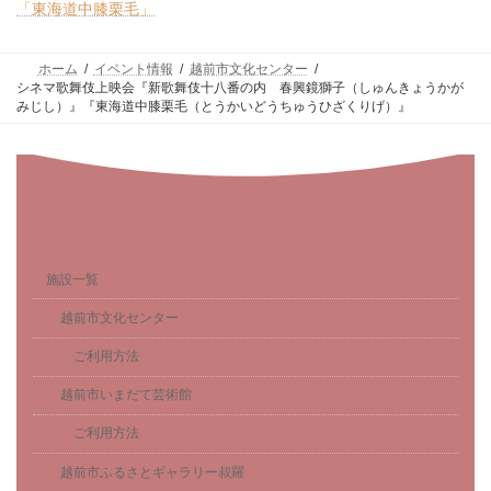
「東海道中膝栗毛」
ホーム
イベント情報
越前市文化センター
シネマ歌舞伎上映会『新歌舞伎十八番の内 春興鏡獅子（しゅんきょうかが
みじし）』『東海道中膝栗毛（とうかいどうちゅうひざくりげ）』
施設一覧
越前市文化センター
ご利用方法
越前市いまだて芸術館
ご利用方法
越前市ふるさとギャラリー叔羅