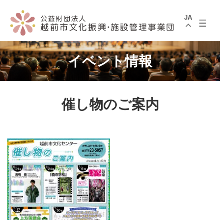
コ
ナ
ン
ビ
JA
テ
ゲ
ン
ー
ツ
シ
へ
ョ
ス
ン
イベント情報
キ
に
ッ
移
プ
動
催し物のご案内