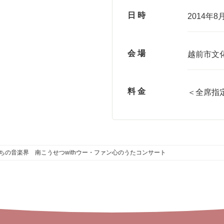
日 時
2014年8
会 場
越前市文
料 金
＜全席指定
ちの音楽界 南こうせつwithウー・ファン心のうたコンサート