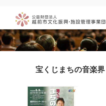
コ
ナ
ン
ビ
テ
ゲ
ン
ー
ツ
シ
へ
ョ
ス
ン
キ
に
ッ
移
プ
動
宝くじまちの音楽界