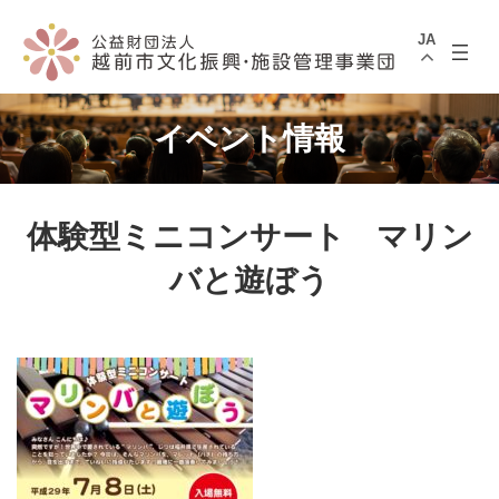
コ
ナ
ン
ビ
JA
テ
ゲ
ン
ー
ツ
シ
へ
ョ
ス
ン
イベント情報
キ
に
ッ
移
プ
動
体験型ミニコンサート マリン
バと遊ぼう