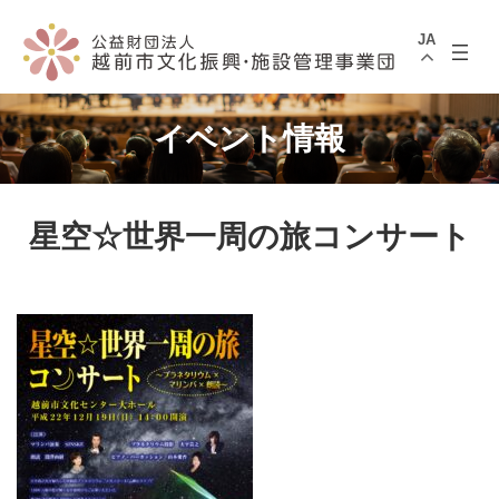
コ
ナ
ン
ビ
JA
テ
ゲ
ン
ー
ツ
シ
へ
ョ
ス
ン
イベント情報
キ
に
ッ
移
プ
動
星空☆世界一周の旅コンサート