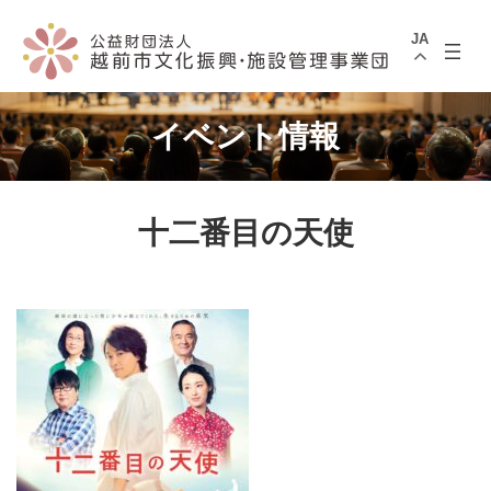
コ
ナ
ン
ビ
JA
テ
ゲ
ン
ー
ツ
シ
へ
ョ
ス
ン
イベント情報
キ
に
ッ
移
プ
動
十二番目の天使