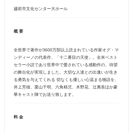
越前市文化センター大ホール
概 要
全世界で著作が3600万部以上読まれている作家オグ・マ
ンディーノの代表作、「十二番目の天使」。全米ベスト
セラー小説であり世界中で愛されている感動作の、待望
の舞台化が実現しました。大切な人達との出逢いが生き
る勇気を与えてくれる 切なくも優しい心温まる物語を、
井上芳雄、栗山千明、六角精児、木野花、辻萬長ほか豪
華キャスト陣でお送り致します。
料 金