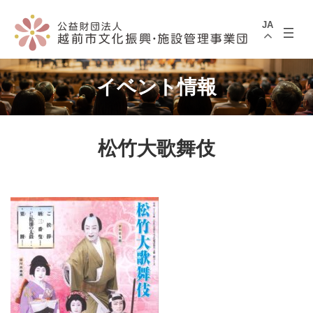
コ
ナ
ン
ビ
JA
テ
ゲ
ン
ー
ツ
シ
へ
ョ
ス
ン
イベント情報
キ
に
ッ
移
プ
動
松竹大歌舞伎