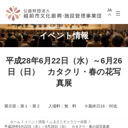
コ
ナ
ン
ビ
JA
テ
ゲ
ン
ー
ツ
シ
へ
ョ
ス
ン
イベント情報
キ
に
ッ
移
プ
動
平成28年6月22日（水）～6月26
日（日） カタクリ・春の花写
真展
展示室：第１・第２ 入場料：無 料 ※最終日16：00迄
ホーム
イベント情報
ふるさとギャラリー叔羅
平成28年6月22日（水）～6月26日（日） カタクリ・春の花写真展