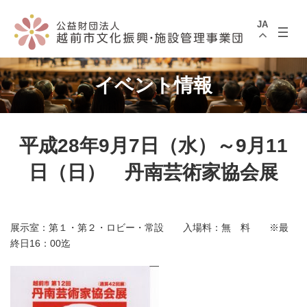
コ
ナ
ン
ビ
JA
テ
ゲ
ン
ー
ツ
シ
へ
ョ
ス
ン
イベント情報
キ
に
ッ
移
プ
動
平成28年9月7日（水）～9月11
日（日） 丹南芸術家協会展
展示室：第１・第２・ロビー・常設 入場料：無 料 ※最
終日16：00迄