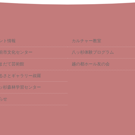
ント情報
カルチャー教室
前市文化センター
八ッ杉体験プログラム
まだて芸術館
越の都ホール友の会
るさとギャラリー叔羅
ッ杉森林学習センター
らせ