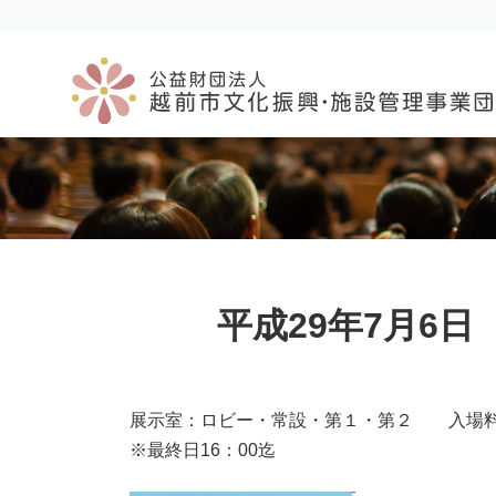
コ
ナ
ン
ビ
テ
ゲ
ン
ー
ツ
シ
へ
ョ
ス
ン
キ
に
ッ
移
プ
動
平成29年7月6日
展示室：ロビー・常設・第１・第２ 入
※最終日16：00迄