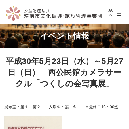
コ
ナ
ン
ビ
JA
テ
ゲ
ン
ー
ツ
シ
へ
ョ
ス
ン
イベント情報
キ
に
ッ
移
プ
動
平成30年5月23日（水）～5月27
日（日） 西公民館カメラサー
クル「つくしの会写真展」
展示室：第１・第２ 入場料：無 料 ※最終日16：00迄