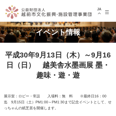
コ
ナ
ン
ビ
JA
テ
ゲ
ン
ー
ツ
シ
へ
ョ
ス
ン
イベント情報
キ
に
ッ
移
プ
動
平成30年9月13日（木）～9月16
日（日） 越美舎水墨画展 墨・
趣味・遊・遊
展示室：ロビー・常設 入場料：無 料 ※最終日16：00
迄 9月15日（土）PM1:00～PM1:30まで記念イベントとして、せ
っちゃんの紙芝居を開催します。