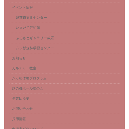
イベント情報
越前市文化センター
いまだて芸術館
ふるさとギャラリー叔羅
八ッ杉森林学習センター
お知らせ
カルチャー教室
八ッ杉体験プログラム
越の都ホール友の会
事業団概要
お問い合わせ
採用情報
申請書ダウンロード