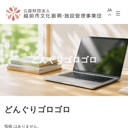
コ
ナ
ン
ビ
JA
テ
ゲ
ン
ー
ツ
シ
へ
ョ
ス
ン
キ
に
ッ
移
プ
動
どんぐりゴロゴロ
どんぐりゴロゴロ
投稿 はありません。