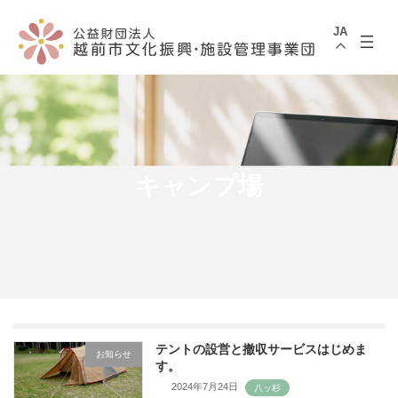
コ
ナ
ン
ビ
JA
テ
ゲ
ン
ー
ツ
シ
へ
ョ
ス
ン
キ
に
ッ
移
プ
動
キャンプ場
テントの設営と撤収サービスはじめま
お知らせ
す。
2024年7月24日