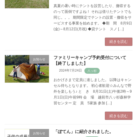
真夏の暑い時にテントを設営したり、撤収する
のって面倒ですよね！ それは借りたテントでも
同じ。。。 期間限定でテントの設置・撤収をサ
ービスする事業を始めます。 ◆期 間 8月9日
(金)～8月12日(月祝) ◆貸テント スノ […]
続きを読む
ファミリーキャンプ予約受付について
お知らせ
【終了しました】
2024年7月24日
おかげさまで定員に達しました。 以降はキャン
セル待ちとなります。 初心者歓迎☆みんなで野
外を楽しもう♪ と き 8月31日(土)午後2時～9
月1日(日)午前9時 会 場 越前市八ッ杉森林学
習センター 定 員 5家族 参加 […]
続きを読む
「ぽてん」に紹介されました。
お知らせ