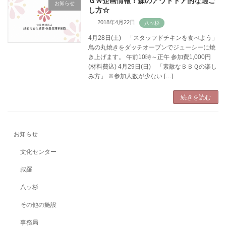
ＧＷ企画情報！森のアウトドア的な過ご
お知らせ
し方☆
2018年4月22日
4月28日(土) 「スタッフドチキンを食べよう」
鳥の丸焼きをダッチオーブンでジューシーに焼
き上げます。 午前10時～正午 参加費1,000円
(材料費込) 4月29日(日) 「素敵なＢＢＱの楽し
み方」 ※参加人数が少ない […]
続きを読む
お知らせ
文化センター
叔羅
八ッ杉
その他の施設
事務局