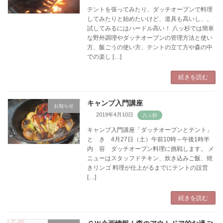
テントを張ってみたり、ダッチオーブンで料理
してみたりと始めたいけど、道具も高いし、、
試してみるにはハードル高い！ 八ッ杉では簡単
な野外調理やダッチオーブンの管理方法と使い
方、飯ごうの使い方、テントの立て方や森の中
での楽し […]
続きを読む
キャンプ入門講座
お知らせ
2019年4月10日
キャンプ入門講座「ダッチオーブンとテント」
と き 4月27日（土）午前10時～午後1時半
内 容 ダッチオーブン料理に挑戦します。 メ
ニューはスタッフドチキン、炊き込みご飯、焼
きリンゴ 料理が仕上がるまでにテントの設営
[…]
続きを読む