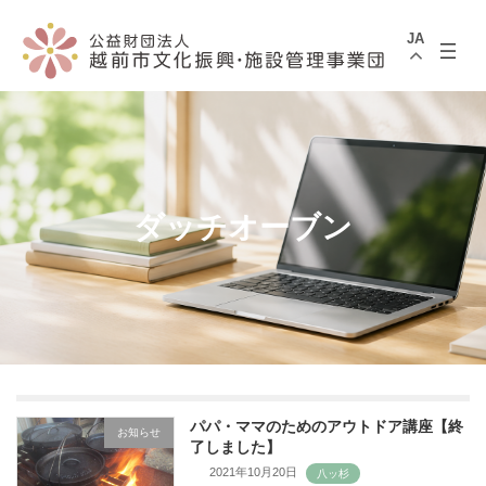
コ
ナ
ン
ビ
JA
テ
ゲ
ン
ー
ツ
シ
へ
ョ
ス
ン
キ
に
ッ
移
プ
動
ダッチオーブン
パパ・ママのためのアウトドア講座【終
お知らせ
了しました】
2021年10月20日