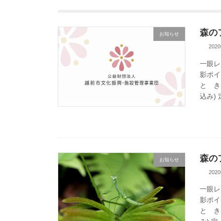
森の
お知らせ
202
一眼レ
影ポイ
と き
込み) 
森の
お知らせ
202
一眼レ
影ポイ
と き