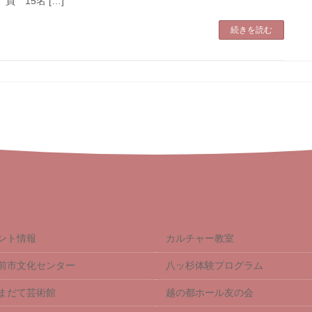
 員 15名 […]
続きを読む
ント情報
カルチャー教室
前市文化センター
八ッ杉体験プログラム
まだて芸術館
越の都ホール友の会