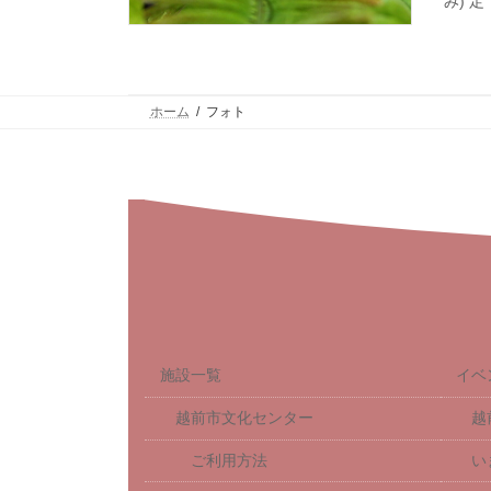
み) 定
ホーム
フォト
施設一覧
イベ
越前市文化センター
越
ご利用方法
い