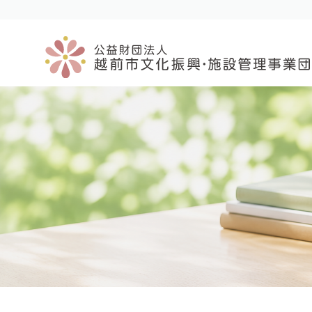
コ
ナ
ン
ビ
テ
ゲ
ン
ー
ツ
シ
へ
ョ
ス
ン
キ
に
ッ
移
プ
動