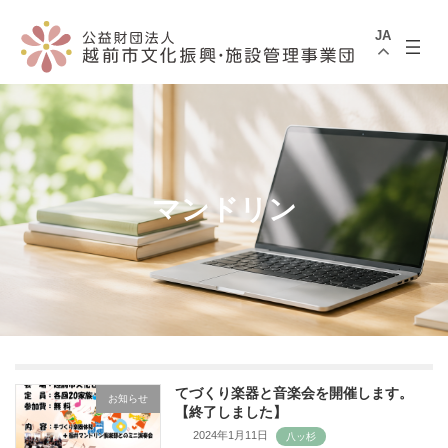
コ
ナ
ン
ビ
JA
テ
ゲ
ン
ー
ツ
シ
へ
ョ
ス
ン
キ
に
ッ
移
プ
動
マンドリン
てづくり楽器と音楽会を開催します。
お知らせ
【終了しました】
2024年1月11日