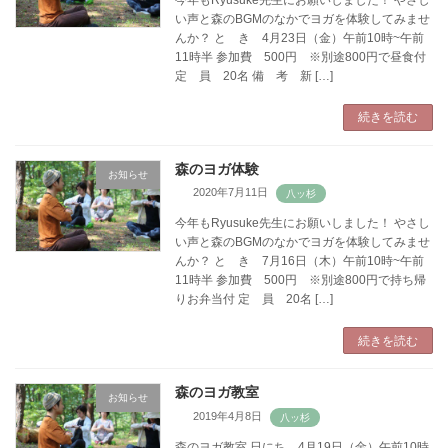
い声と森のBGMのなかでヨガを体験してみませ
んか？ と き 4月23日（金）午前10時~午前
11時半 参加費 500円 ※別途800円で昼食付
定 員 20名 備 考 新 […]
続きを読む
森のヨガ体験
お知らせ
2020年7月11日
今年もRyusuke先生にお願いしました！ やさし
い声と森のBGMのなかでヨガを体験してみませ
んか？ と き 7月16日（木）午前10時~午前
11時半 参加費 500円 ※別途800円で持ち帰
りお弁当付 定 員 20名 […]
続きを読む
森のヨガ教室
お知らせ
2019年4月8日
森のヨガ教室 日にち 4月19日（金）午前10時