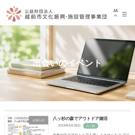
コ
ナ
ン
ビ
JA
テ
ゲ
ン
ー
ツ
シ
へ
ョ
ス
ン
キ
に
ッ
移
プ
動
出会いのイベント
八ッ杉の森でアウトドア婚活
お知らせ
2019年9月28日
自然の中でアウトドアを楽しみませんか？ プロ