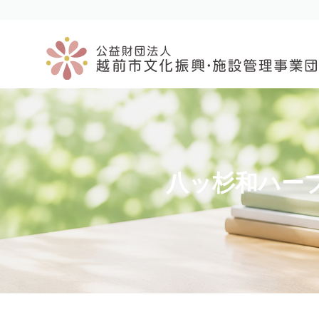
コ
ナ
ン
ビ
テ
ゲ
ン
ー
ツ
シ
へ
ョ
ス
ン
キ
に
ッ
移
プ
動
八ッ杉和ハー