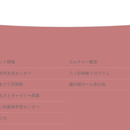
ント情報
カルチャー教室
前市文化センター
八ッ杉体験プログラム
まだて芸術館
越の都ホール友の会
るさとギャラリー叔羅
ッ杉森林学習センター
らせ