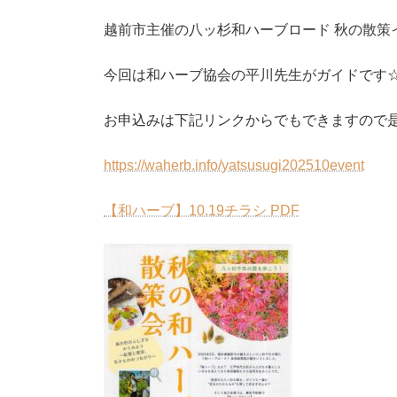
越前市主催の八ッ杉和ハーブロード 秋の散策
今回は和ハーブ協会の平川先生がガイドです
お申込みは下記リンクからでもできますので
https://waherb.info/yatsusugi202510event
【和ハーブ】10.19チラシ PDF