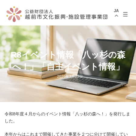
コ
ナ
ン
ビ
JA
テ
ゲ
ン
ー
ツ
シ
へ
ョ
ス
ン
キ
に
ッ
移
プ
動
R8イベント情報「八ッ杉の森
へ！」「自主イベント情報」
2026年3月23日
令和8年度４月からのイベント情報「八ッ杉の森へ！」を発行しま
した。
本年からはこれまで開催してきた事業を２つに分けて開催してい