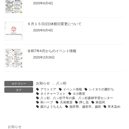
2025年6月4日
６月１５日(日)休館日変更について
2025年6月4日
令和7年4月からのイベント情報
2025年2月26日
お知らせ
、
八ッ杉
カテゴリー
アウトドア
イベント情報
シイタケの菌打ち
タグ
ネイチャーフォト
ヨガ教室
八ッ杉、八ッ杉千年の森、八ッ杉森林学習センター
和ハーブ
天体教室
押し花
林昌尚
森のようちえん
福井県、越前市、越前
草木染め
お知らせ