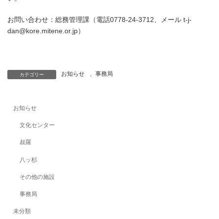
お問い合わせ：総務管理課（電話0778-24-3712、メール t-j-
dan@kore.mitene.or.jp）
お知らせ
、
事務局
カテゴリー
お知らせ
文化センター
叔羅
八ッ杉
その他の施設
事務局
未分類