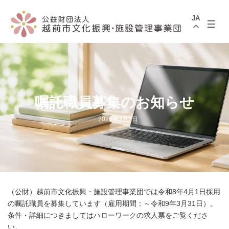
コ
ナ
ン
ビ
JA
テ
ゲ
ン
ー
ツ
シ
へ
ョ
ス
ン
キ
に
ッ
移
プ
動
嘱託職員募集のお知らせ
2026年3月2日
（公財）越前市文化振興・施設管理事業団では令和8年4月1日採用
の嘱託職員を募集しています（雇用期間：～令和9年3月31日）。
条件・詳細につきましてはハローワークの求人票をご覧くださ
い。