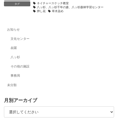
ネイチャースケッチ教室
タグ
八ッ杉、八ッ杉千年の森、八ッ杉森林学習センター
押し花
草木染め
お知らせ
文化センター
叔羅
八ッ杉
その他の施設
事務局
未分類
月別アーカイブ