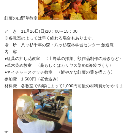
紅葉の山野草教室
と き 11月26日(日)10：00～15：00
※各教室のよっては早く終わる場合もあります。
場 所 八ッ杉千年の森・八ッ杉森林学習センター 創造庵
内 容
●紅葉の押し花教室 〈山野草の採集、額作品制作の続きなど〉
●草木染め教室 〈桑もしくはカリヤス染め&箸袋づくり〉
●ネイチャースケッチ教室 〈鮮やかな紅葉の葉を描こう〉
参加費 1,500円（昼食込み）
材料費 各教室で内容によって1,000円前後の材料費がかかりま
す。