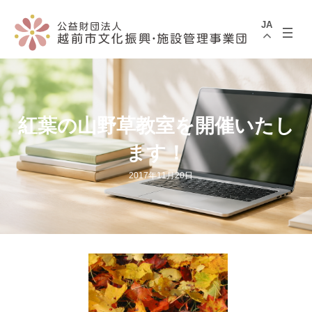
コ
ナ
ン
ビ
JA
テ
ゲ
ン
ー
ツ
シ
へ
ョ
ス
ン
キ
に
ッ
移
プ
動
紅葉の山野草教室を開催いたし
ます！
2017年11月20日