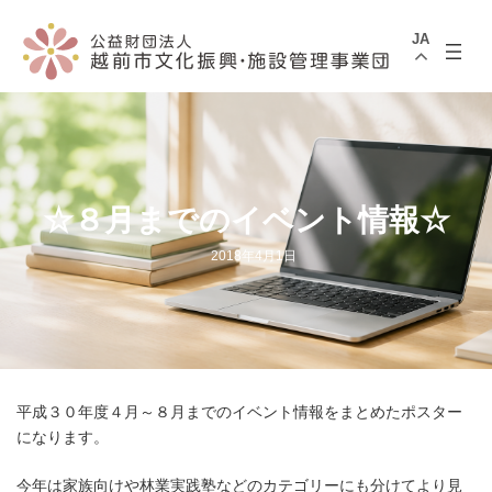
コ
ナ
ン
ビ
JA
テ
ゲ
ン
ー
ツ
シ
へ
ョ
ス
ン
キ
に
ッ
移
プ
動
☆８月までのイベント情報☆
2018年4月1日
平成３０年度４月～８月までのイベント情報をまとめたポスター
になります。
今年は家族向けや林業実践塾などのカテゴリーにも分けてより見