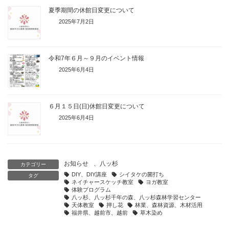
夏季期間の休館日変更について
2025年7月2日
令和7年６月～９月のイベント情報
2025年6月4日
６月１５日(日)休館日変更について
2025年6月4日
お知らせ
、
八ッ杉
カテゴリー
DIY、DIY講座
シイタケの菌打ち
タグ
ネイチャースケッチ教室
ヨガ教室
体験プログラム
八ッ杉、八ッ杉千年の森、八ッ杉森林学習センター
天体教室
押し花
林業、森林資源、木材活用
福井県、越前市、越前
草木染め