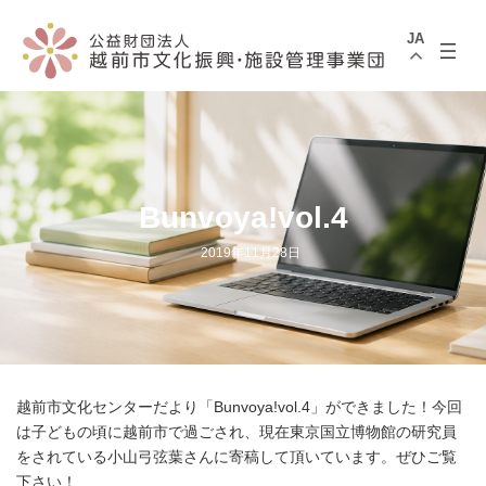
コ
ナ
ン
ビ
JA
テ
ゲ
ン
ー
ツ
シ
へ
ョ
ス
ン
キ
に
ッ
移
プ
動
Bunvoya!vol.4
2019年11月28日
越前市文化センターだより「Bunvoya!vol.4」ができました！今回
は子どもの頃に越前市で過ごされ、現在東京国立博物館の研究員
をされている小山弓弦葉さんに寄稿して頂いています。ぜひご覧
下さい！