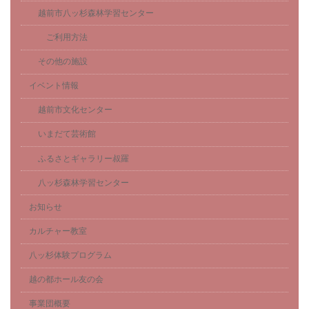
越前市八ッ杉森林学習センター
ご利用方法
その他の施設
イベント情報
越前市文化センター
いまだて芸術館
ふるさとギャラリー叔羅
八ッ杉森林学習センター
お知らせ
カルチャー教室
八ッ杉体験プログラム
越の都ホール友の会
事業団概要