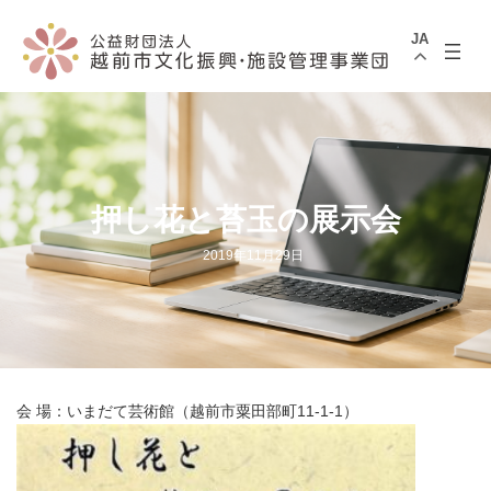
コ
ナ
ン
ビ
JA
テ
ゲ
ン
ー
ツ
シ
へ
ョ
ス
ン
キ
に
ッ
移
プ
動
押し花と苔玉の展示会
2019年11月29日
会 場：いまだて芸術館（越前市粟田部町11-1-1）