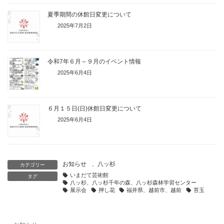
夏季期間の休館日変更について
2025年7月2日
令和7年６月～９月のイベント情報
2025年6月4日
６月１５日(日)休館日変更について
2025年6月4日
お知らせ
、
八ッ杉
カテゴリー
いまだて芸術館
タグ
八ッ杉、八ッ杉千年の森、八ッ杉森林学習センター
展示会
押し花
福井県、越前市、越前
苔玉